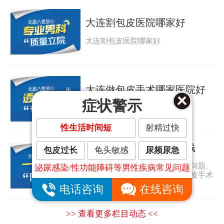
大连割包皮医院哪家好
大连割包皮医院哪家好
大连做包皮手术哪家医院好
症状警示
大连做包皮手术哪家医院好
性生活时间短
射精过快
大连割包皮手术要多少钱
包皮过长
龟头敏感
尿频尿急
包皮过长是许多男人都会遇到的问题。
泌尿感染/性功能障碍等男性疾病常见问题
那包皮怎么会太长呢？大连割包皮手术
要多少钱？...
电话咨询
在线咨询
>> 查看更多栏目动态 <<