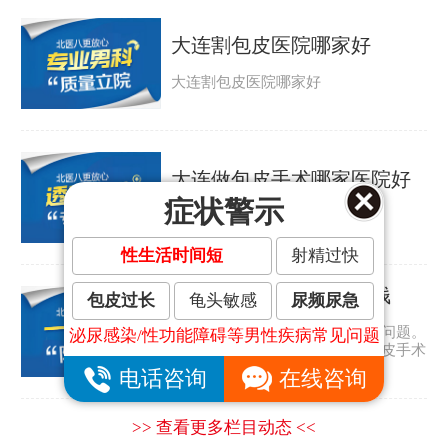
大连割包皮医院哪家好
大连割包皮医院哪家好
大连做包皮手术哪家医院好
症状警示
大连做包皮手术哪家医院好
性生活时间短
射精过快
大连割包皮手术要多少钱
包皮过长
龟头敏感
尿频尿急
包皮过长是许多男人都会遇到的问题。
泌尿感染/性功能障碍等男性疾病常见问题
那包皮怎么会太长呢？大连割包皮手术
要多少钱？...
电话咨询
在线咨询
>> 查看更多栏目动态 <<