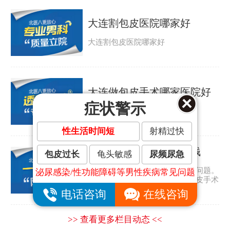
大连割包皮医院哪家好
大连割包皮医院哪家好
大连做包皮手术哪家医院好
症状警示
大连做包皮手术哪家医院好
性生活时间短
射精过快
大连割包皮手术要多少钱
包皮过长
龟头敏感
尿频尿急
包皮过长是许多男人都会遇到的问题。
泌尿感染/性功能障碍等男性疾病常见问题
那包皮怎么会太长呢？大连割包皮手术
要多少钱？...
电话咨询
在线咨询
>> 查看更多栏目动态 <<