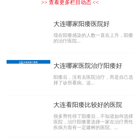
在线预约
拨打电话
推荐医生
郭红艳
毕业于白求恩医学院，从事男科疾病
治疗工作20余年，多年的临床经验形
医生
成了自己独到的见解和完善的治疗方
详情
案，强调根据患者病情一对一治疗，
强调标本兼治疗，以高尚的医德和精
湛的医术获得患者的一致好评。...
李文海
从事临床工作多年，对泌尿外科疾病
的诊断和治疗积累了扎实的理论基础
和临床经验。曾多次参加专业学术会
议，对国内外泌尿外科新进展和前沿
医生
技术有较深的了解,擅长中西医结合解
详情